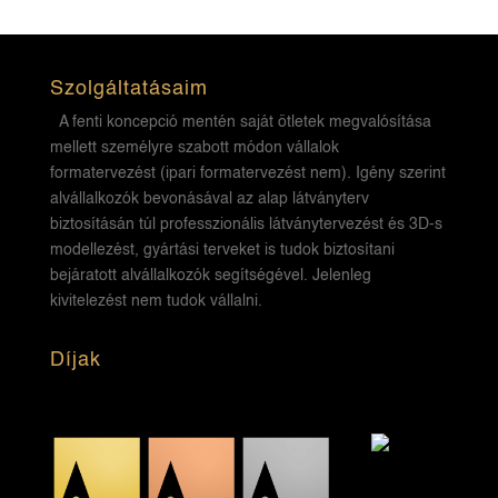
Szolgáltatásaim
A fenti koncepció mentén saját ötletek megvalósítása
mellett személyre szabott módon vállalok
formatervezést (ipari formatervezést nem). Igény szerint
alvállalkozók bevonásával az alap látványterv
biztosításán túl professzionális látványtervezést és 3D-s
modellezést, gyártási terveket is tudok biztosítani
bejáratott alvállalkozók segítségével. Jelenleg
kivitelezést nem tudok vállalni.
Díjak