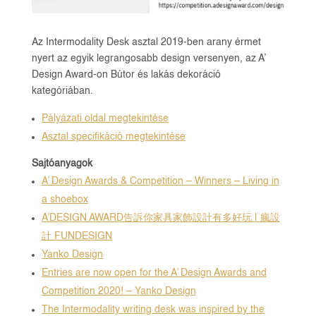
Az Intermodality Desk asztal 2019-ben arany érmet
nyert az egyik legrangosabb design versenyen, az A’
Design Award-on Bútor és lakás dekoráció
kategóriában.
Pályázati oldal megtekintése
Asztal specifikáció megtekintése
Sajtóanyagok
A’ Design Awards & Competition – Winners – Living in
a shoebox
A’DESIGN AWARD告訴你家具家飾設計有多好玩 | 瘋設
計 FUNDESIGN
Yanko Design
Entries are now open for the A’ Design Awards and
Competition 2020! – Yanko Design
The Intermodality writing desk was inspired by the